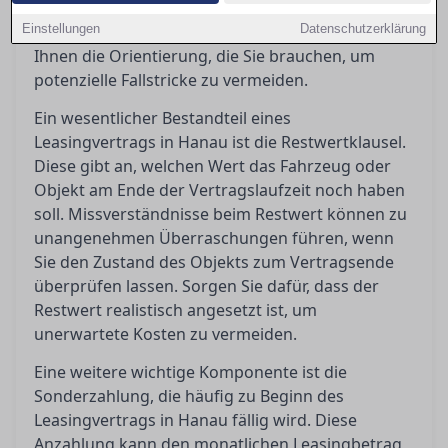
Frage, was passiert, wenn Sie den Vertrag
Einstellungen
vorzeitig beenden möchten. Dieser Artikel gibt
Datenschutzerklärung
Ihnen die Orientierung, die Sie brauchen, um
potenzielle Fallstricke zu vermeiden.
Ein wesentlicher Bestandteil eines
Leasingvertrags in Hanau ist die Restwertklausel.
Diese gibt an, welchen Wert das Fahrzeug oder
Objekt am Ende der Vertragslaufzeit noch haben
soll. Missverständnisse beim Restwert können zu
unangenehmen Überraschungen führen, wenn
Sie den Zustand des Objekts zum Vertragsende
überprüfen lassen. Sorgen Sie dafür, dass der
Restwert realistisch angesetzt ist, um
unerwartete Kosten zu vermeiden.
Eine weitere wichtige Komponente ist die
Sonderzahlung, die häufig zu Beginn des
Leasingvertrags in Hanau fällig wird. Diese
Anzahlung kann den monatlichen Leasingbetrag