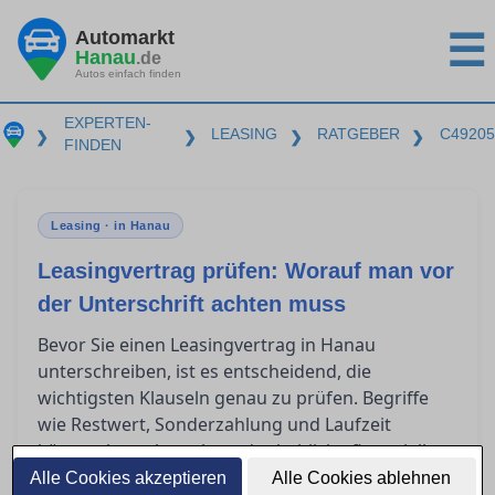
Automarkt
☰
Hanau
.de
Autos einfach finden
EXPERTEN-
LEASING
RATGEBER
C49205
❯
❯
❯
❯
FINDEN
Leasing · in Hanau
Leasingvertrag prüfen: Worauf man vor
der Unterschrift achten muss
Bevor Sie einen Leasingvertrag in Hanau
unterschreiben, ist es entscheidend, die
wichtigsten Klauseln genau zu prüfen. Begriffe
wie Restwert, Sonderzahlung und Laufzeit
können komplex sein und erhebliche finanzielle
Auswirkungen haben. Zudem stellt sich oft die
Alle Cookies akzeptieren
Alle Cookies ablehnen