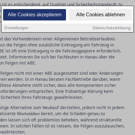
ist es entscheidend, auf Qualität und Sicherheitsstandards zu
nium oder Stahl sind oft langlebiger und bieten bessere
Alle Cookies akzeptieren
Alle Cookies ablehnen
üfsiegel achten, die die Einhaltung von Sicherheitsvorgaben
e Fachgeschäfte, die eine kompetente Beratung bieten und bei der
Einstellungen
Datenschutzerklärung
ist das Vorhandensein einer Allgemeinen Betriebserlaubnis
dass die Felgen ohne zusätzliche Eintragung am Fahrzeug in
ist oft eine Eintragung in die Fahrzeugpapiere erforderlich,
et. Informieren Sie sich bei Fachleuten in Hanau über die
on Felgen mit ABE.
e Felgen nicht mit einer ABE ausgestattet sind oder Änderungen
en werden. In in Hanau beraten Fachbetriebe darüber, wann
 Diese Abnahme stellt sicher, dass alle Komponenten sicher
forderungen entsprechen. Eine frühzeitige Klärung kann
icherheit Ihres Fahrzeugs gewährleisten.
ige Alternative zum Neukauf darstellen, jedoch nicht in jedem
alisierte
bereit, um die Schäden genau zu
Werkstätten
äden lassen sich oft problemlos beheben, während strukturelle
nen. In solchen Fällen ist es ratsam, die Felgen auszutauschen,
ewährleisten.