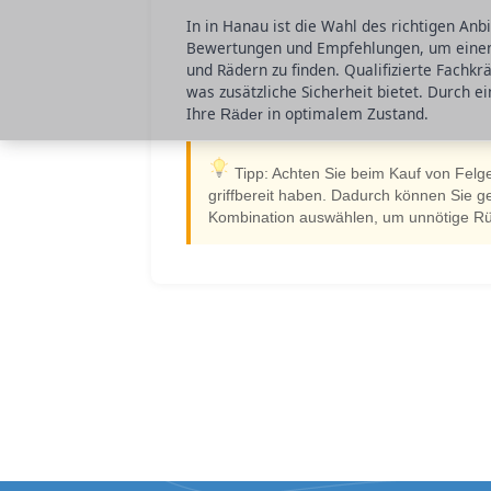
In in Hanau ist die Wahl des richtigen An
Bewertungen und Empfehlungen, um einen 
und Rädern zu finden. Qualifizierte Fachkr
was zusätzliche Sicherheit bietet. Durch 
Ihre
in optimalem Zustand.
Räder
Tipp: Achten Sie beim Kauf von Felg
griffbereit haben. Dadurch können Sie 
Kombination auswählen, um unnötige R