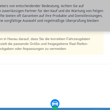
bieters von entscheidender Bedeutung. Achten Sie auf
zuverlässigen Partner für den Kauf und die Wartung von Felgen
äfte bieten oft Garantien auf ihre Produkte und Dienstleistungen,
eine sorgfältige Auswahl und regelmäßige Überprüfung bleiben
en in Hanau darauf, dass Sie die korrekten Fahrzeugdaten
gezielt die passende Größe und freigegebene Rad-Reifen-
ückgaben oder Anpassungen zu vermeiden.