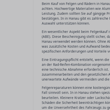
Beim Kauf von Felgen und Rädern in Hanau 
achten. Hochwertige Materialien wie Alumi
Leistung. Zudem sollten Sie auf gängige Pr
bestätigen. In in Hanau gibt es zahlreich
Auswahl unterstützen können.
Ein wesentlicher Aspekt beim Felgenkauf 
(ABE). Diese Bescheinigung stellt sicher, 
Hanau verwendet werden können. Ohne ABE 
was zusätzliche Kosten und Aufwand bedeut
spezifischen Anforderungen und Vorteile v
Eine Eintragungspflicht entsteht, wenn di
an der Rad-Reifen-Kombination vorgenomm
eine technische Abnahme erforderlich ist.
zusammenarbeiten und den gesetzlichen An
unerwartete Aufwände vermeiden und die S
Felgenreparaturen können eine kostengünst
Fall sinnvoll sein. In in Hanau stehen spezi
beurteilen. Kleinere Kratzer oder Lacksch
Schäden die Sicherheit beeinträchtigen kön
um die Unversehrtheit des Fahrzeugs zu g