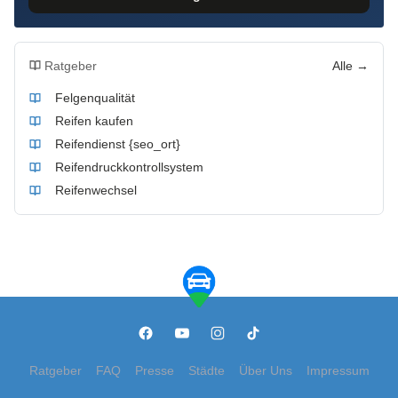
Ratgeber
Alle →
Felgenqualität
Reifen kaufen
Reifendienst {seo_ort}
Reifendruckkontrollsystem
Reifenwechsel
Ratgeber
FAQ
Presse
Städte
Über Uns
Impressum