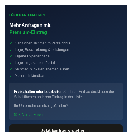
FÜR IHR UNTERNEHMEN
Mehr Anfragen mit
Premium-Eintrag
✓
Ganz oben sichtbar im Verzeichnis
✓
Logo, Beschreibung & Leistungen
✓
Eigene Expertenpage
✓
Logo im gesamten Portal
✓
Sichtbar in lokalen Themenleisten
✓
Monatlich kündbar
Freischalten oder bearbeiten
Sie Ihren Eintrag direkt über die
Schaltflächen an Ihrem Eintrag in der Liste.
Ihr Unternehmen nicht gefunden?
E-Mail anzeigen
Jetzt Eintrag erstellen →