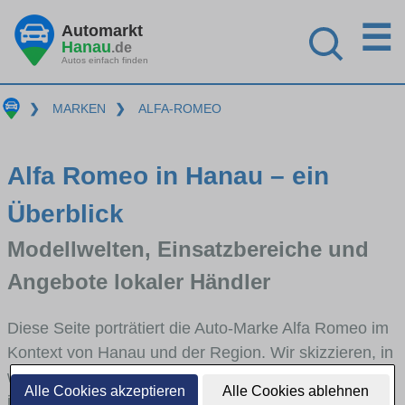
☰
Automarkt
Hanau
.de
Autos einfach finden
❯
MARKEN
❯
ALFA-ROMEO
Alfa Romeo in Hanau – ein
Überblick
Modellwelten, Einsatzbereiche und
Angebote lokaler Händler
Diese Seite porträtiert die Auto-Marke Alfa Romeo im
Kontext von Hanau und der Region. Wir skizzieren, in
welchen Fahrzeugklassen Alfa Romeo stark vertreten
Alle Cookies akzeptieren
Alle Cookies ablehnen
ist, welche Modellreihen häufig im Stadt- und