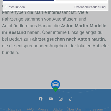
und Umlandverkehr zu sehen sind und für welche
Einstellungen
Datenschutzerklärung
Fahrertypen die Marke interessant ist. Viele
Fahrzeuge stammen von Autohäusern und
Autohändlern aus Hanau, die
Aston Martin-Modelle
im Bestand
haben. Über interne Links gelangst du
bei Bedarf zu
Fahrzeugsuchen nach Aston Martin
,
die die entsprechenden Angebote der lokalen Anbieter
bündeln.
Ratgeber
FAQ
Presse
Städte
Über Uns
Impressum