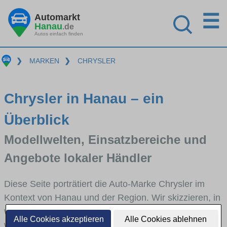
☰
Automarkt
Hanau
.de
Autos einfach finden
❯
MARKEN
❯
CHRYSLER
Chrysler in Hanau – ein
Überblick
Modellwelten, Einsatzbereiche und
Angebote lokaler Händler
Diese Seite porträtiert die Auto-Marke Chrysler im
Kontext von Hanau und der Region. Wir skizzieren, in
welchen Fahrzeugklassen Chrysler stark vertreten ist,
Alle Cookies akzeptieren
Alle Cookies ablehnen
welche Modellreihen häufig im Stadt- und