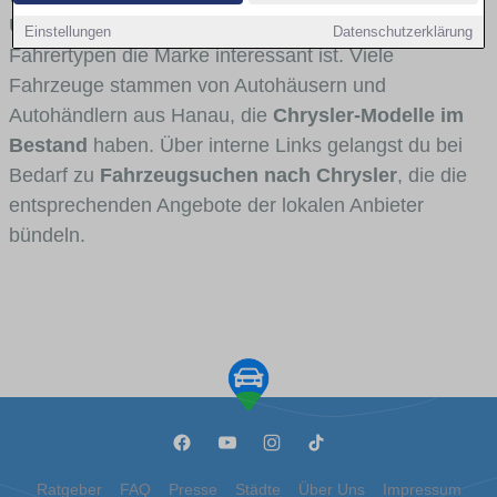
Umlandverkehr zu sehen sind und für welche
Einstellungen
Datenschutzerklärung
Fahrertypen die Marke interessant ist. Viele
Fahrzeuge stammen von Autohäusern und
Autohändlern aus Hanau, die
Chrysler-Modelle im
Bestand
haben. Über interne Links gelangst du bei
Bedarf zu
Fahrzeugsuchen nach Chrysler
, die die
entsprechenden Angebote der lokalen Anbieter
bündeln.
Ratgeber
FAQ
Presse
Städte
Über Uns
Impressum