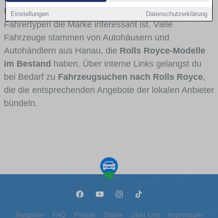
Umlandverkehr zu sehen sind und für welche
Einstellungen
Datenschutzerklärung
Fahrertypen die Marke interessant ist. Viele
Fahrzeuge stammen von Autohäusern und
Autohändlern aus Hanau, die
Rolls Royce-Modelle
im Bestand
haben. Über interne Links gelangst du
bei Bedarf zu
Fahrzeugsuchen nach Rolls Royce
,
die die entsprechenden Angebote der lokalen Anbieter
bündeln.
Ratgeber
FAQ
Presse
Städte
Über Uns
Impressum