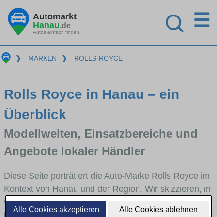
☰
Automarkt
Hanau
.de
Autos einfach finden
❯
MARKEN
❯
ROLLS-ROYCE
Rolls Royce in Hanau – ein
Überblick
Modellwelten, Einsatzbereiche und
Angebote lokaler Händler
Diese Seite porträtiert die Auto-Marke Rolls Royce im
Kontext von Hanau und der Region. Wir skizzieren, in
welchen Fahrzeugklassen Rolls Royce stark vertreten
Alle Cookies akzeptieren
Alle Cookies ablehnen
ist, welche Modellreihen häufig im Stadt- und