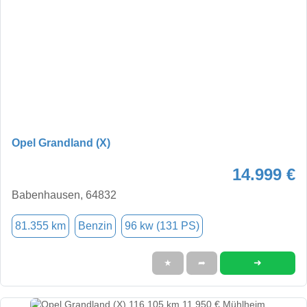
Opel Grandland (X)
14.999 €
Babenhausen, 64832
81.355 km
Benzin
96 kw (131 PS)
➜
★
➦