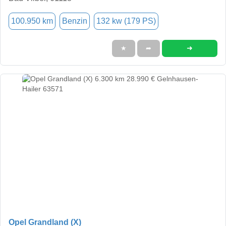
100.950 km
Benzin
132 kw (179 PS)
➜
★
➦
Opel Grandland (X)