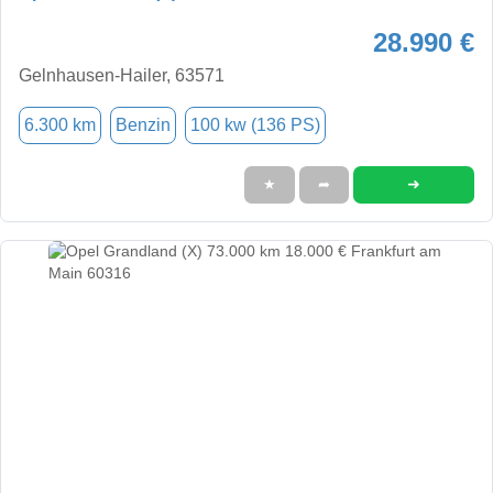
28.990 €
Gelnhausen-Hailer, 63571
6.300 km
Benzin
100 kw (136 PS)
➜
★
➦