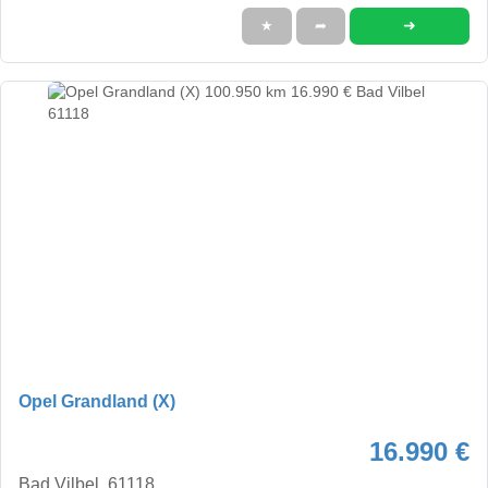
➜
★
➦
Opel Grandland (X)
16.990 €
Bad Vilbel, 61118