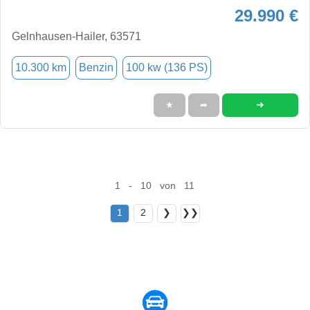
29.990 €
Gelnhausen-Hailer, 63571
10.300 km
Benzin
100 kw (136 PS)
➜
★
➦
1 - 10 von 11
1
2
❯
❯❯