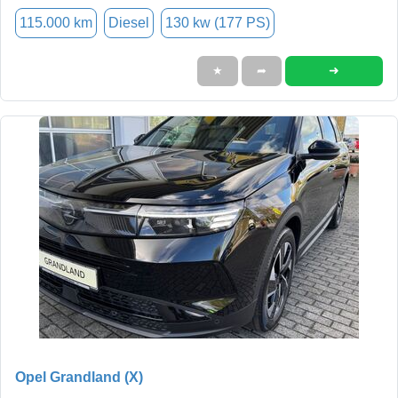
115.000 km
Diesel
130 kw (177 PS)
➜
★
➦
Opel Grandland (X)