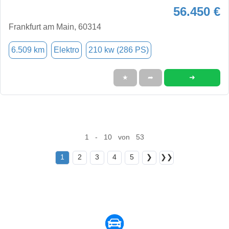
56.450 €
Frankfurt am Main, 60314
6.509 km
Elektro
210 kw (286 PS)
➜
★
➦
1 - 10 von 53
1
2
3
4
5
❯
❯❯