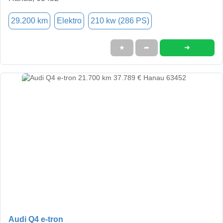
29.200 km
Elektro
210 kw (286 PS)
➜
★
➦
Audi Q4 e-tron