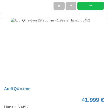
➜
★
➦
Audi Q4 e-tron
41.999 €
Hanau, 63452