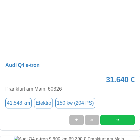
Audi Q4 e-tron
31.640 €
Frankfurt am Main, 60326
41.548 km
Elektro
150 kw (204 PS)
➜
★
➦