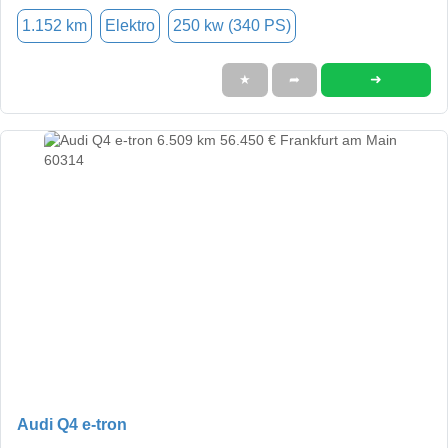
1.152 km
Elektro
250 kw (340 PS)
➜
★
➦
Audi Q4 e-tron