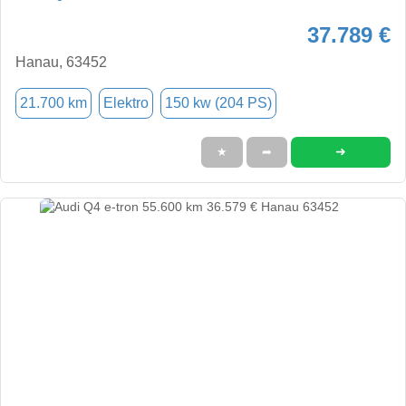
37.789 €
Hanau, 63452
21.700 km
Elektro
150 kw (204 PS)
➜
★
➦