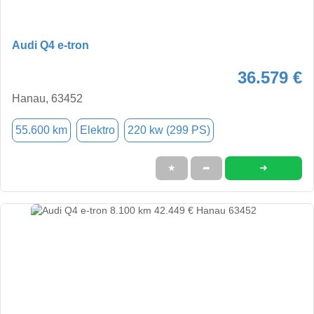
Audi Q4 e-tron
36.579 €
Hanau, 63452
55.600 km
Elektro
220 kw (299 PS)
➜
★
➦