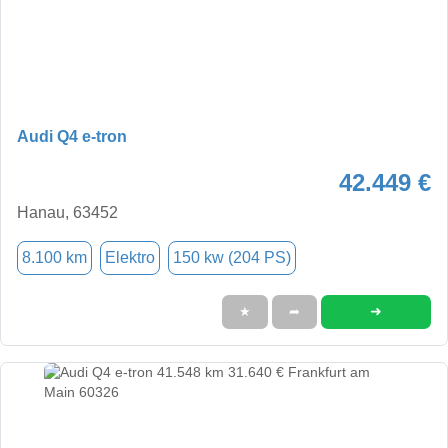
Audi Q4 e-tron
42.449 €
Hanau, 63452
8.100 km
Elektro
150 kw (204 PS)
➜
★
➦