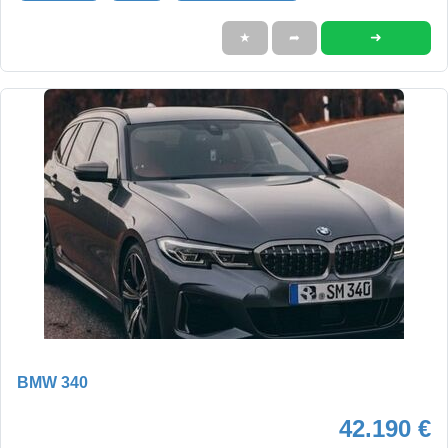
➜
★
➦
BMW 340
42.190 €