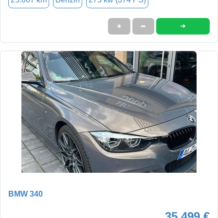
➜
★
➦
BMW 340
35.499 €