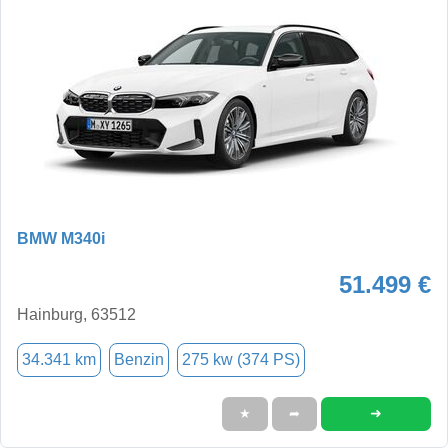
BMW M340i
51.499 €
Hainburg, 63512
34.341 km
Benzin
275 kw (374 PS)
➜
★
➦