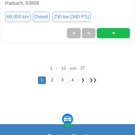
Haibach, 63808
68.000 km
Diesel
250 kw (340 PS)
➜
★
➦
1 - 10 von 37
1
2
3
4
❯
❯❯