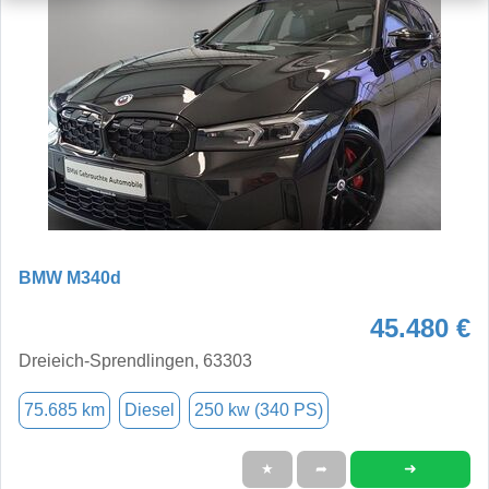
BMW M340d
45.480 €
Dreieich-Sprendlingen, 63303
75.685 km
Diesel
250 kw (340 PS)
➜
★
➦