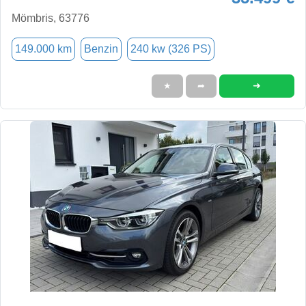
Mömbris, 63776
149.000 km
Benzin
240 kw (326 PS)
➜
★
➦