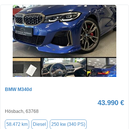
BMW M340d
43.990 €
Hösbach, 63768
58.472 km
Diesel
250 kw (340 PS)