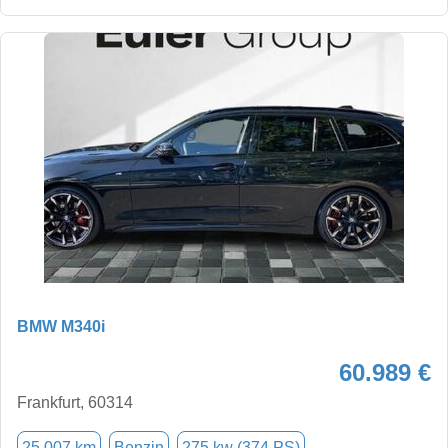
BMW M340i
60.989 €
Frankfurt, 60314
25.007 km
Benzin
275 kw (374 PS)