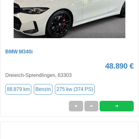
BMW M340i
48.890 €
Dreieich-Sprendlingen, 63303
88.879 km
Benzin
275 kw (374 PS)
➜
★
➦