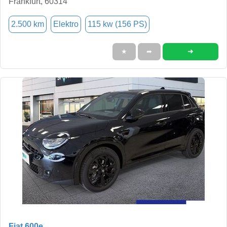
Frankfurt, 60314
2.500 km
Elektro
115 kw (156 PS)
➜
★
➦
Fiat 600e