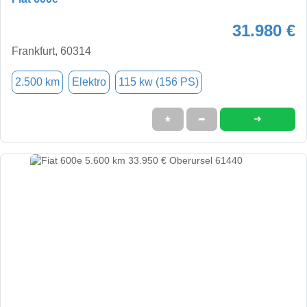
31.980 €
Frankfurt, 60314
2.500 km
Elektro
115 kw (156 PS)
➜
★
➦