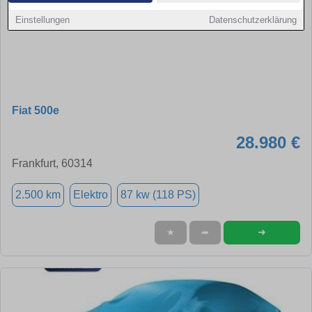
Einstellungen
Datenschutzerklärung
Fiat 500e
28.980 €
Frankfurt, 60314
2.500 km
Elektro
87 kw (118 PS)
➜
★
➦