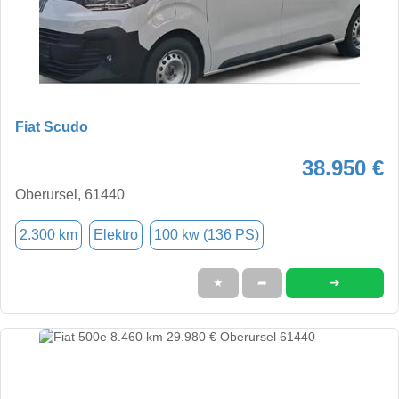
Fiat Scudo
38.950 €
Oberursel, 61440
2.300 km
Elektro
100 kw (136 PS)
➜
★
➦