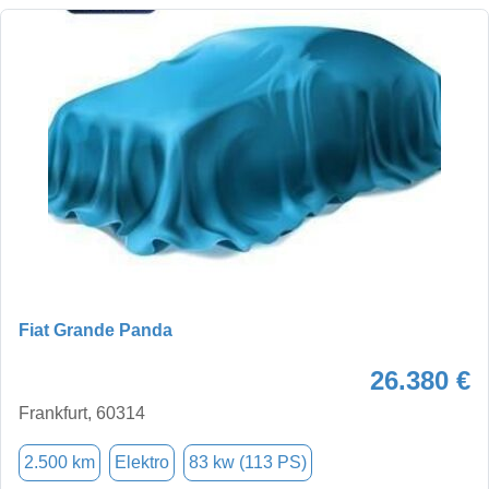
Fiat Grande Panda
26.380 €
Frankfurt, 60314
2.500 km
Elektro
83 kw (113 PS)