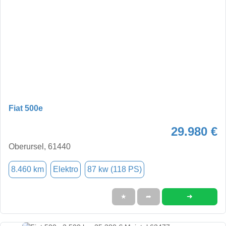
Fiat 500e
29.980 €
Oberursel, 61440
8.460 km
Elektro
87 kw (118 PS)
➜
★
➦