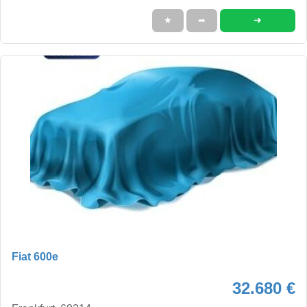
➜
★
➦
Fiat 600e
32.680 €