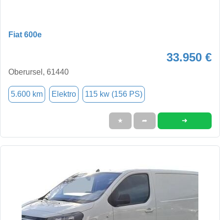
Fiat 600e
33.950 €
Oberursel, 61440
5.600 km
Elektro
115 kw (156 PS)
➜
★
➦