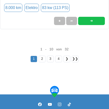
8.000 km
Elektro
83 kw (113 PS)
➜
★
➦
1 - 10 von 32
1
2
3
4
❯
❯❯