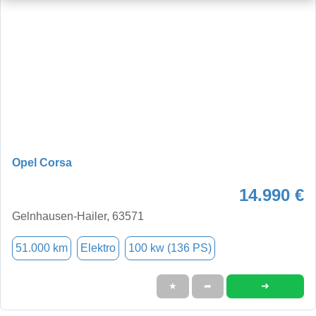
Opel Corsa
14.990 €
Gelnhausen-Hailer, 63571
51.000 km
Elektro
100 kw (136 PS)
➜
★
➦