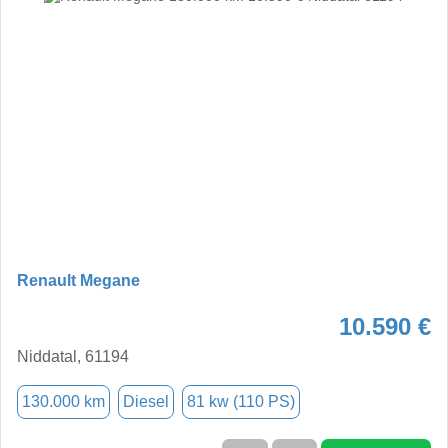
Renault Megane
10.590 €
Niddatal, 61194
130.000 km
Diesel
81 kw (110 PS)