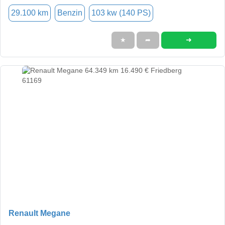
29.100 km
Benzin
103 kw (140 PS)
➜
★
➦
Renault Megane