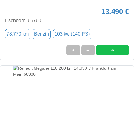
13.490 €
Eschborn, 65760
78.770 km
Benzin
103 kw (140 PS)
➜
★
➦