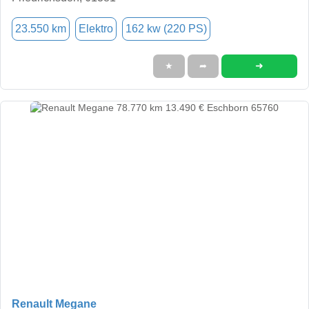
23.550 km
Elektro
162 kw (220 PS)
➜
★
➦
Renault Megane