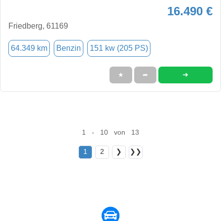
16.490 €
Friedberg, 61169
64.349 km
Benzin
151 kw (205 PS)
➜
★
➦
1 - 10 von 13
1
2
❯
❯❯