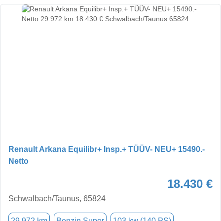
Renault Arkana Equilibr+ Insp.+ TÜÜV- NEU+ 15490.-
Netto
18.430 €
Schwalbach/Taunus, 65824
29.972 km
Benzin Super
103 kw (140 PS)