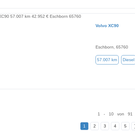
Volvo XC90
Eschborn, 65760
57.007 km
Diesel
1 - 10 von 91
1
2
3
4
5