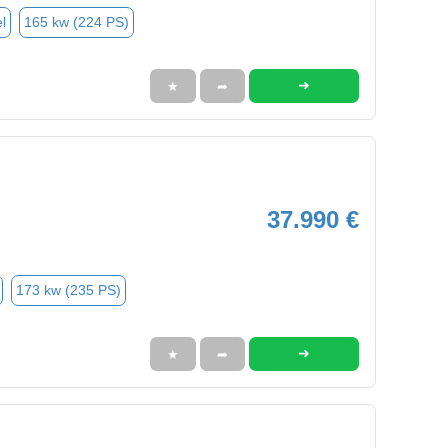
l
165 kw (224 PS)
➜
★
➦
37.990 €
173 kw (235 PS)
➜
★
➦