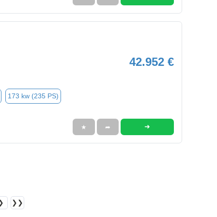
42.952 €
173 kw (235 PS)
➜
★
➦
❯
❯❯