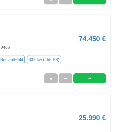
74.450 €
60486
(Benzin/Elekt
335 kw (455 PS)
➜
★
➦
25.990 €