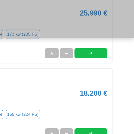
25.990 €
l
173 kw (235 PS)
➜
★
➦
18.200 €
l
165 kw (224 PS)
➜
★
➦