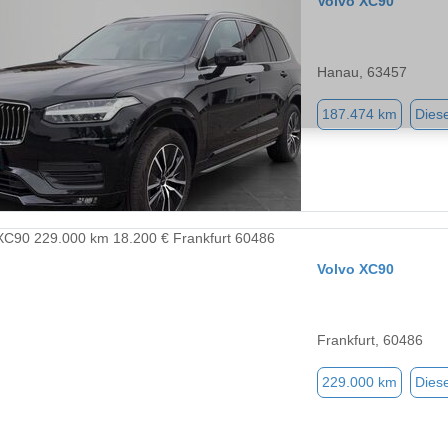
Volvo XC90
Hanau, 63457
187.474 km
Diese
Volvo XC90
Frankfurt, 60486
229.000 km
Diese